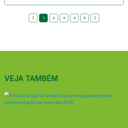
1
2
3
4
5
VEJA TAMBÉM